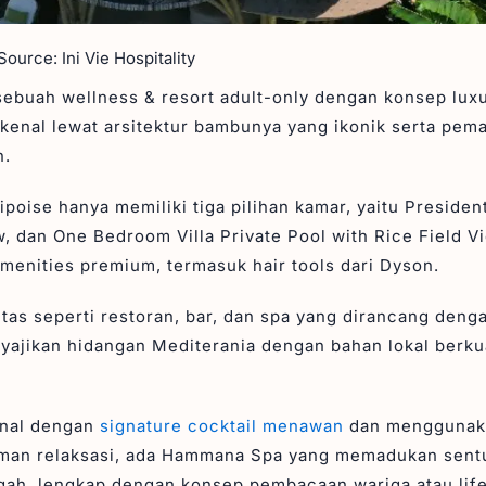
ource: Ini Vie Hospitality
ebuah wellness & resort adult-only dengan konsep lux
 dikenal lewat arsitektur bambunya yang ikonik serta pe
n.
ise hanya memiliki tiga pilihan kamar, yaitu Presidenti
, dan One Bedroom Villa Private Pool with Rice Field V
amenities premium, termasuk hair tools dari Dyson.
tas seperti restoran, bar, dan spa yang dirancang denga
yajikan hidangan Mediterania dengan bahan lokal berkua
enal dengan
signature cocktail menawan
dan menggunak
alaman relaksasi, ada Hammana Spa yang memadukan sen
gah, lengkap dengan konsep pembacaan wariga atau lif