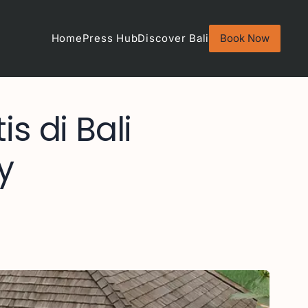
Home
Press Hub
Discover Bali
Book Now
s di Bali
y