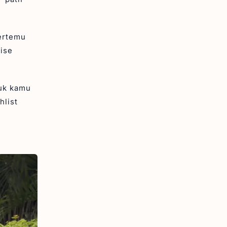
bertemu
ise
tuk kamu
hlist