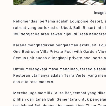
Image S
Rekomendasi pertama adalah Equipoise Resort, s
retreat yang berlokasi di Ubud, Bali. Resort ini
180 derajat ke arah sawah hijau di Desa Kendera
Karena menghadirkan pengalaman eksklusif, Equipo
One Bedroom Villa Private Pool with Garden View
Semua unit sudah dilengkapi private pool serta 
Untuk melengkapi masa menginap, tersedia fasili
Restoran utamanya adalah Terra Verte, yang men
dan cita rasa modern.
Mereka juga memiliki Aura Bar, tempat yang dik
pilihan dari tanah Bali. Sementara untuk peng
tradisional Bali dengan hammam khas Timur Ten