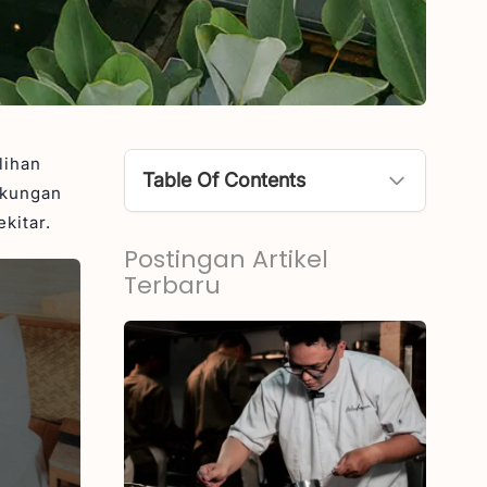
lihan
Table Of Contents
gkungan
kitar.
Apa itu Adult-Only Resort?
Postingan Artikel
Rekomendasi Adult-Only Resort
Terbaru
Romantis Ini Vie Hospitality
1. Equipoise Resort
2. Seascape Uluwatu
3. Asvara Resort
4. Aksari Resort
5. Monolocale Resort