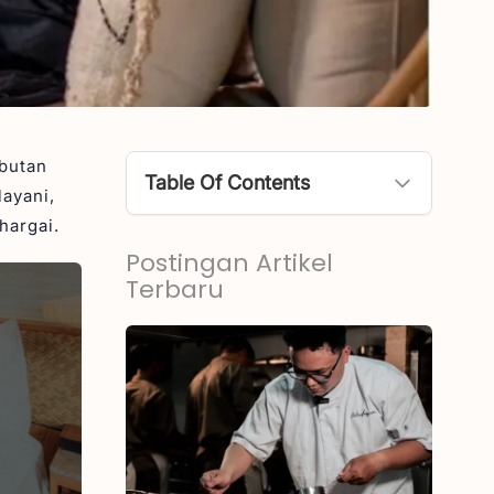
butan
Table Of Contents
layani,
hargai.
Apa Itu Hospitality?
Postingan Artikel
Pentingnya Hospitality
Terbaru
Tugas dan Peran Hospitality
Peluang Kerja Dunia Hospitality
Jenis Hospitality
1. Accommodation Hospitality
2. Food and Beverage Service
3. Recreation and