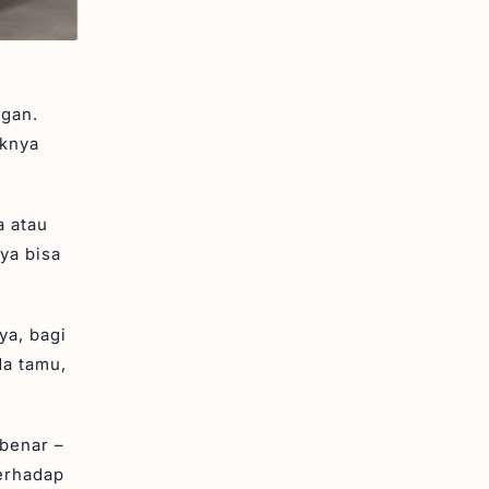
ggan.
eknya
a atau
ya bisa
ya, bagi
a tamu,
 benar –
terhadap