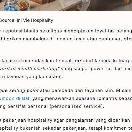
ource: Ini Vie Hospitality
reputasi bisnis sekaligus menciptakan loyalitas pelan
diberikan membekas di ingatan tamu atau customer, ef
reka merekomendasikan tempat tersebut kepada keluarg
word of mouth marketing”
yang sangat powerful dan han
ari layanan yang konsisten.
que selling point
atau pembeda dari layanan lain. Misaln
moon di Bali
yang menawarkan suasana romantis kepad
ng bersifat personal (personalized service).
ia pekerjaan hospitality agar pengalaman yang diberikan
pitality bukanlah sekedar pekerjaan, tetapi komitmen 