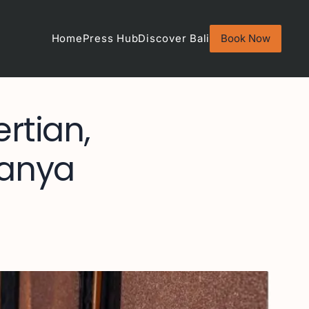
Home
Press Hub
Discover Bali
Book Now
rtian,
janya