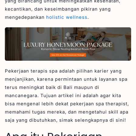
yang dirancang untuk meningkatkan kesehatan,
4. Memberikan rekomendasi perawatan yang
kecantikan, dan keseimbangan pikiran yang
sesuai dengan kondisi tamu.
mengedepankan
holistic wellness
.
5. Menjalin komunikasi yang baik agar tamu merasa
nyaman
Kesimpulan: Therapist Spa Bukan Sekedar Pijat
Pekerjaan terapis spa adalah pilihan karier yang
menjanjikan, karena permintaan untuk layanan spa
terus meningkat baik di Bali maupun di
mancanegara. Tujuan artikel ini adalah agar kita
bisa mengenal lebih dekat pekerjaan spa therapist,
memahami tugas mereka, dan mengetahui skill apa
saja yang dibutuhkan, simak selengkapnya di sini!