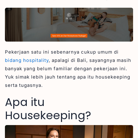
5. Laporan Kerusakan
Bagian-bagian Housekeeping
Kualifikasi untuk Menjadi Housekeeping
1. Keterampilan Dasar Kebersihan
2. Keterampilan Organisasi yang Baik
3. Kemampuan Bekerja di Bawah Tekanan
Pekerjaan satu ini sebenarnya cukup umum di
4. Kepribadian yang Rajin dan Teliti
bidang hospitality
, apalagi di Bali, sayangnya masih
banyak yang belum familiar dengan pekerjaan ini.
5. Perhatian terhadap Detail
Yuk simak lebih jauh tentang apa itu housekeeping
6. Kualifikasi Pendidikan
serta tugasnya.
Struktur Organisasi Housekeeping
Apa itu
1. Executive Housekeeper
2. Assistant Executive Housekeeper
Housekeeping?
3. Order Taker
4. Floor Supervisor