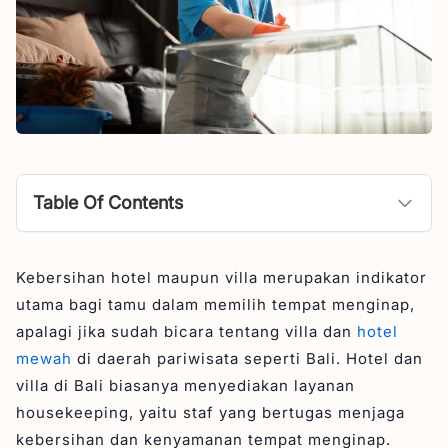
Table Of Contents
Apa itu Housekeeping?
Kebersihan hotel maupun villa merupakan indikator
Apa Tugas dan Tanggung Jawab Housekeeping?
utama bagi tamu dalam memilih tempat menginap,
1. Pembersihan Kamar
apalagi jika sudah bicara tentang villa dan
hotel
2. Pengelolaan Linen dan Handuk
mewah
di daerah pariwisata seperti Bali. Hotel dan
villa di Bali biasanya menyediakan layanan
3. Penyediaan Fasilitas bagi Tamu
housekeeping, yaitu staf yang bertugas menjaga
4. Pengawasan Kebersihan Area Umum
kebersihan dan kenyamanan tempat menginap.