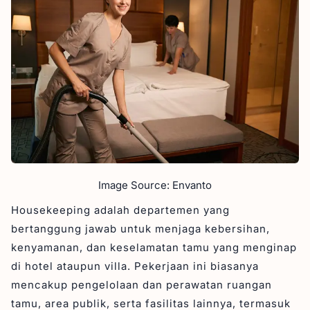
5. Room Attendant
FAQs Seputar Housekeeping
1. Berapa gaji housekeeping?
2. Apa bedanya housekeeping dan cleaning
service?
3. Apa saja pertanyaan saat interview
housekeeping?
Kesimpulan
Image Source: Envanto
Housekeeping adalah departemen yang
bertanggung jawab untuk menjaga kebersihan,
kenyamanan, dan keselamatan tamu yang menginap
di hotel ataupun villa. Pekerjaan ini biasanya
mencakup pengelolaan dan perawatan ruangan
tamu, area publik, serta fasilitas lainnya, termasuk